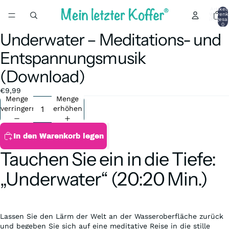
Artikel
Warenk
insgesa
0
Underwater – Meditations- und
Bild
im
Entspannungsmusik
Vollbildmodus
öffnen
(Download)
€9,99
Menge
Menge
verringern
erhöhen
In den Warenkorb legen
Tauchen Sie ein in die Tiefe:
„Underwater“ (20:20 Min.)
Lassen Sie den Lärm der Welt an der Wasseroberfläche zurück
und begeben Sie sich auf eine meditative Reise in die stille