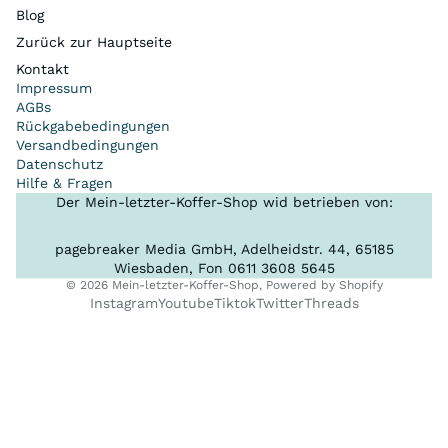
Blog
Zurück zur Hauptseite
Kontakt
Impressum
AGBs
Rückgabebedingungen
Versandbedingungen
Datenschutz
Hilfe & Fragen
Der Mein-letzter-Koffer-Shop wid betrieben von:
pagebreaker Media GmbH, Adelheidstr. 44, 65185
Wiesbaden, Fon 0611 3608 5645
© 2026
Mein-letzter-Koffer-Shop
, Powered by Shopify
Instagram
Youtube
Tiktok
Twitter
Threads