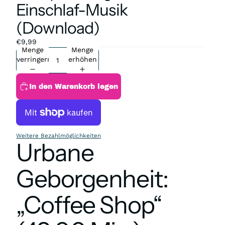
Einschlaf-Musik
(Download)
€9,99
Menge
Menge
verringern
erhöhen
In den Warenkorb legen
Weitere Bezahlmöglichkeiten
Urbane
Geborgenheit:
„Coffee Shop“