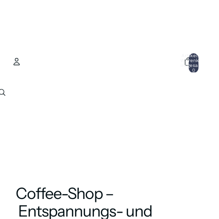
Artikel im
Warenkorb
insgesamt:
0
Konto
Andere Anmeldeoptionen
Bestellungen
Profil
Coffee-Shop –
Entspannungs- und